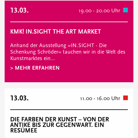
13.03.
19.00 - 20.00 Uhr
KMK! IN.SIGHT THE ART MARKET
Anhand der Ausstellung »IN.SIGHT - Die
Schenkung Schröder« tauchen wir in die Welt des
Kunstmarktes ein...
> MEHR ERFAHREN
13.03.
11.00 - 16.00 Uhr
DIE FARBEN DER KUNST – VON DER
ANTIKE BIS ZUR GEGENWART. EIN
RESÜMEE