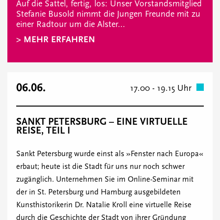
Auf die Sattel, fertig, los: Unser Vorstandsmitglied
Stefanie Busold nimmt die Jungen Freunde mit zu
einer Radtour um die Alster...
> MEHR ERFAHREN
06.06.
17.00 - 19.15 Uhr
SANKT PETERSBURG – EINE VIRTUELLE
REISE, TEIL I
Sankt Petersburg wurde einst als »Fenster nach Europa«
erbaut; heute ist die Stadt für uns nur noch schwer
zugänglich. Unternehmen Sie im Online-Seminar mit
der in St. Petersburg und Hamburg ausgebildeten
Kunsthistorikerin Dr. Natalie Kroll eine virtuelle Reise
durch die Geschichte der Stadt von ihrer Gründung