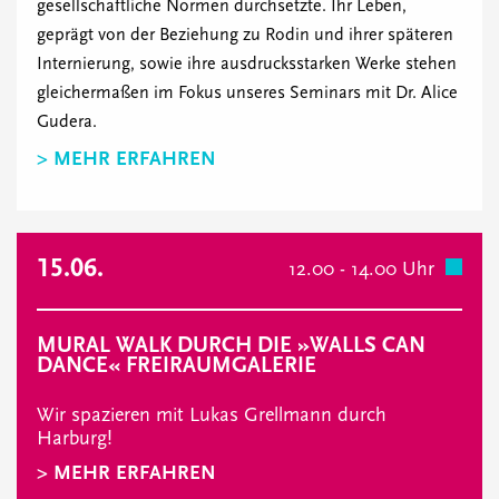
gesellschaftliche Normen durchsetzte. Ihr Leben,
geprägt von der Beziehung zu Rodin und ihrer späteren
Internierung, sowie ihre ausdrucksstarken Werke stehen
gleichermaßen im Fokus unseres Seminars mit Dr. Alice
Gudera.
> MEHR ERFAHREN
15.06.
12.00 - 14.00 Uhr
MURAL WALK DURCH DIE »WALLS CAN
DANCE« FREIRAUMGALERIE
Wir spazieren mit Lukas Grellmann durch
Harburg!
> MEHR ERFAHREN