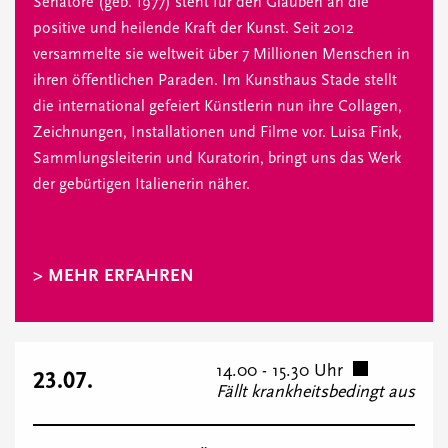
Senatore (geb. 1977) steht für den Glauben an die
positive und heilende Kraft der Kunst. Seit 2012
versammelte sie weltweit über 7 Millionen Menschen in
ihren öffentlichen Paraden. Im Kunsthaus Stade stellt
die international gefeiert Künstlerin nun ihre Collagen,
Zeichnungen, Installationen und Filme vor. Luisa Fink,
Sammlungsleiterin und Kuratorin, bringt uns das Werk
der gebürtigen Italienerin näher.
> MEHR ERFAHREN
14.00 - 15.30 Uhr
23.07.
Fällt krankheitsbedingt aus