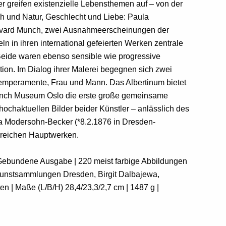
er greifen existenzielle Lebensthemen auf – von der
h und Natur, Geschlecht und Liebe: Paula
vard Munch, zwei Ausnahmeerscheinungen der
ln in ihren international gefeierten Werken zentrale
Beide waren ebenso sensible wie progressive
ion. Im Dialog ihrer Malerei begegnen sich zwei
Temperamente, Frau und Mann. Das Albertinum bietet
unch Museum Oslo die erste große gemeinsame
hochaktuellen Bilder beider Künstler – anlässlich des
a Modersohn-Becker (*8.2.1876 in Dresden-
hlreichen Hauptwerken.
| Gebundene Ausgabe | 220 meist farbige Abbildungen
Kunstsammlungen Dresden, Birgit Dalbajewa,
n | Maße (L/B/H) 28,4/23,3/2,7 cm | 1487 g |