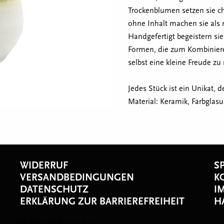
Trockenblumen setzen sie c
ohne Inhalt machen sie als 
Handgefertigt begeistern s
Formen, die zum Kombiniere
selbst eine kleine Freude z
Jedes Stück ist ein Unikat, 
Material: Keramik, Farbglasu
WIDERRUF
S
VERSANDBEDINGUNGEN
K
DATENSCHUTZ
I
ERKLÄRUNG ZUR BARRIEREFREIHEIT
H
s
Widerrufsformular